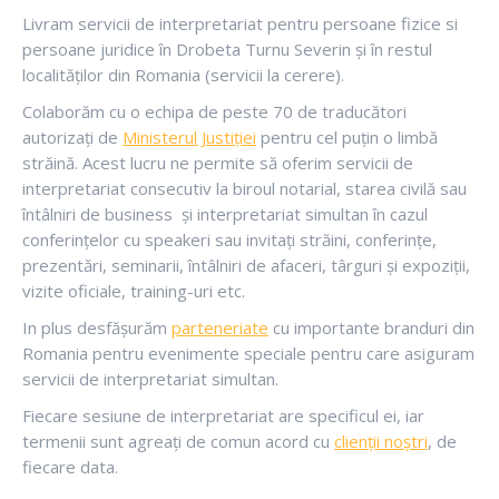
Livram servicii de interpretariat pentru persoane fizice si
persoane juridice în Drobeta Turnu Severin și în restul
localităților din Romania (servicii la cerere).
Colaborăm cu o echipa de peste 70 de traducători
autorizați de
Ministerul Justiției
pentru cel puțin o limbă
străină. Acest lucru ne permite să oferim servicii de
interpretariat consecutiv la biroul notarial, starea civilă sau
întâlniri de business și interpretariat simultan în cazul
conferințelor cu speakeri sau invitați străini, conferințe,
prezentări, seminarii, întâlniri de afaceri, târguri și expoziții,
vizite oficiale, training-uri etc.
In plus desfășurăm
parteneriate
cu importante branduri din
Romania pentru evenimente speciale pentru care asiguram
servicii de interpretariat simultan.
Fiecare sesiune de interpretariat are specificul ei, iar
termenii sunt agreați de comun acord cu
clienții noștri
, de
fiecare data.