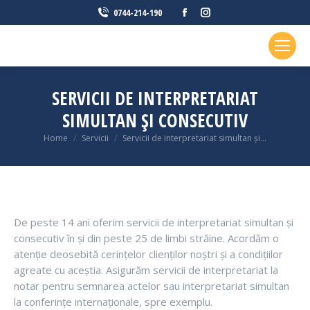
Facebook
Instagram
0744-214-190
page
page
opens
opens
in
in
new
new
SERVICII DE INTERPRETARIAT
window
window
SIMULTAN ȘI CONSECUTIV
You are here:
Home
Servicii
Servicii de interpretariat simultan și…
De peste 14 ani oferim servicii de interpretariat simultan și
consecutiv în și din peste 25 de limbi străine. Acordăm o
atenție deosebită cerințelor clienților noștri și a condițiilor
agreate cu aceștia. Asigurăm servicii de interpretariat la
notar pentru semnarea actelor sau interpretariat simultan
la conferințe internaționale, spre exemplu.